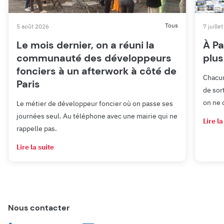
Tous
5 août 2026
7 juille
Le mois dernier, on a réuni la
À Pa
communauté des développeurs
plus
fonciers à un afterwork à côté de
Chacun
Paris
de sor
on ne 
Le métier de développeur foncier où on passe ses
journées seul. Au téléphone avec une mairie qui ne
Lire la
rappelle pas.
Lire la suite
Nous contacter