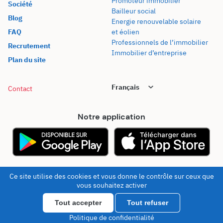
Promoteur immobilier
Société
Bailleur social
Blog
Energie renouvelable solaire
FAQ
et éolien
Professionnels de l’immobilier
Recrutement
Immobilier d’entreprise
Plan du site
Contact
Notre application
© 2026 - Kel Foncier
Mentions légales
Ce site utilise des cookies et vous donne le contrôle sur ceux que
vous souhaitez activer
Tout accepter
Tout refuser
Tester KelFoncier
Politique de confidentialité