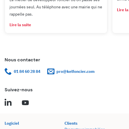
journées seul. Au téléphone avec une mairie qui ne
Lire la
rappelle pas.
Lire la suite
Nous contacter
01 84 60 28 84
pro@kelfoncier.com
Suivez-nous
Logiciel
Clients