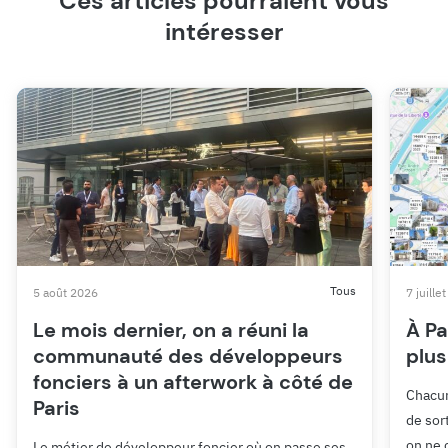
Ces articles pourraient vous
intéresser
Tous
5 août 2026
7 juille
Le mois dernier, on a réuni la
À Pa
communauté des développeurs
plus
fonciers à un afterwork à côté de
Chacun
Paris
de sor
on ne 
Le métier de développeur foncier où on passe ses