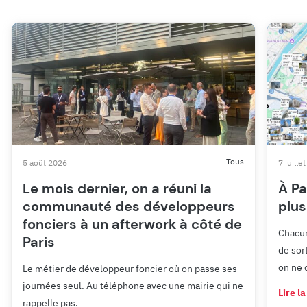
Tous
5 août 2026
7 juille
Le mois dernier, on a réuni la
À Pa
communauté des développeurs
plus
fonciers à un afterwork à côté de
Chacun
Paris
de sor
on ne 
Le métier de développeur foncier où on passe ses
journées seul. Au téléphone avec une mairie qui ne
Lire la
rappelle pas.