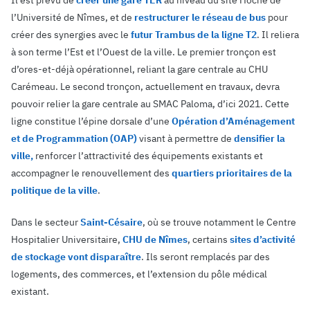
Il est prévu de
créer une gare TER
au niveau du site Hoche de
l’Université de Nîmes, et de
restructurer le réseau de bus
pour
créer des synergies avec le
futur Trambus de la ligne T2
. Il reliera
à son terme l’Est et l’Ouest de la ville. Le premier tronçon est
d’ores-et-déjà opérationnel, reliant la gare centrale au CHU
Carémeau. Le second tronçon, actuellement en travaux, devra
pouvoir relier la gare centrale au SMAC Paloma, d’ici 2021. Cette
ligne constitue l’épine dorsale d’une
Opération d’Aménagement
et de Programmation (OAP)
visant à permettre de
densifier la
ville,
renforcer l’attractivité des équipements existants et
accompagner le renouvellement des
quartiers prioritaires de la
politique de la ville
.
Dans le secteur
Saint-Césaire
, où se trouve notamment le Centre
Hospitalier Universitaire,
CHU de Nîmes
, certains
sites d’activité
de stockage vont disparaître
. Ils seront remplacés par des
logements, des commerces, et l’extension du pôle médical
existant.