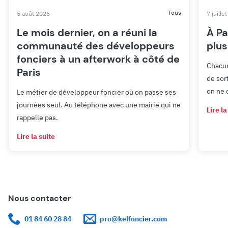
Tous
5 août 2026
7 juille
Le mois dernier, on a réuni la
À Pa
communauté des développeurs
plus
fonciers à un afterwork à côté de
Chacun
Paris
de sor
on ne 
Le métier de développeur foncier où on passe ses
journées seul. Au téléphone avec une mairie qui ne
Lire la
rappelle pas.
Lire la suite
Nous contacter
01 84 60 28 84
pro@kelfoncier.com