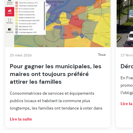
Tous
25 mars 2026
17 févr
Pour gagner les municipales, les
Dér
maires ont toujours préféré
En Fra
attirer les familles
promot
l’obli
Consommatrices de services et équipements
publics locaux et habitant la commune plus
Lire la
longtemps, les familles ont tendance à voter dans
Lire la suite