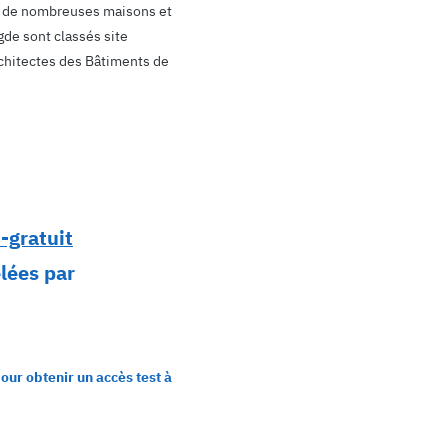
 ou de nombreuses maisons et
de sont classés site
rchitectes des Bâtiments de
-gratuit
élées par
our obtenir un accès test à