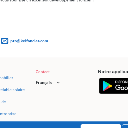
pro@kelfoncier.com
Notre applica
Contact
obilier
elable solaire
s de
ntreprise