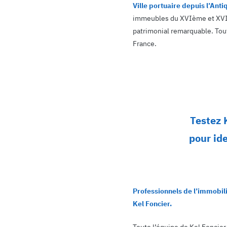
Ville portuaire depuis l’Anti
immeubles du XVIème et XVIIèm
patrimonial remarquable. Tout
France.
Testez 
pour ide
Professionnels de l’immobili
Kel Foncier.
Toute l’équipe de Kel Foncie